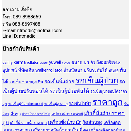
สอบถาม สั่งซื้อ
โทร. 089-8988669
หรือ 088-8697488
E-mail: ntmedic@hotmail.com
Line ID: ntmedic
ป้ายกำกับสินค้า
ขา
yuwell
ถังออกซิเจน-
karma
ขนาด
camry
คิว
rollator
super
yuyue
พับ
ปรับระดับได้
อุปกรณ์
ที่หัดเดิน,walker,rollator
น้ำหนักเบา
ปรับได้
รถเข็นผู้ป่วย
ได้
รถเข็นนั่งถ่าย
รถ
รถเข็นช่วยพยุงเดิน
เข็นผู้ป่วยปรับนอนได้
รถเข็นผู้ป่วยพับได้
รถเข็นผู้ป่วยพับได้ราคา
ราคาถูก
รถเข็นไฟฟ้า
ถูก
รถเข็นผู้ป่วยสแตนเลส
รถเข็นผู้สูงอายุ
รุ่น
เก้าอี้นั่งถ่ายราคา
อื่นๆ
อุปกรณ์การแพทย์
ลิตร
อุปกรณ์กายภาพบำบัด
ถูก
เครื่องชั่งน้ำหนัก,วัดส่วนสูง
เครื่องดูด
เก้าอี้นั่งอาบน้ำราคาถูก
เสมหะราคาถูก
เครื่องตรวจวัดน้ำตาลในเลือด
เครื่องผลิตออกซิเจน