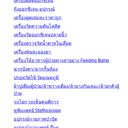
เครื่องผลิตออกซิเจน
ถังออกซิเจน-อุปกรณ์
เครื่องดูดเสมหะราคาถูก
เครื่องวัดความดันโลหิต
เครื่องวัดออกซิเจนปลายนิ้ว
เครื่องตรวจวัดน้ำตาลในเลือด
เครื่องพ่นละอองยา
เครื่องให้อาหารผู้ป่วยทางสายยาง Feeding Bump
ฉากบังตา/ฉากกั้นห้อง
ปรอทวัดไข้,วัดอุณหภูมิ
ผ้าปูเตียงผู้ป่วย/ผ้าขวางเตียง/ผ้ายางกันเลอะ/ผ้ายกตัวผู้
ป่วย
รถโยก รถเข็นคนพิการ
หูฟังแพทย์ Stethoscope
อุปกรณ์กายภาพบำบัด
อุปกรณ์การแพทย์ อื่นๆ