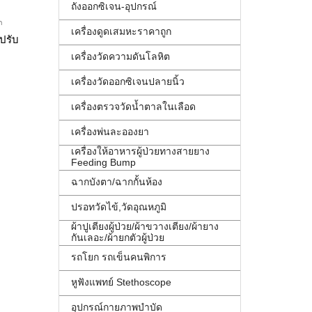
ถังออกซิเจน-อุปกรณ์
ก
เครื่องดูดเสมหะราคาถูก
ง
ปรับเอนนอนได้ รถเข็นผู้ป่วยพับได้
เครื่องวัดความดันโลหิต
เครื่องวัดออกซิเจนปลายนิ้ว
เครื่องตรวจวัดน้ำตาลในเลือด
เครื่องพ่นละอองยา
เครื่องให้อาหารผู้ป่วยทางสายยาง
Feeding Bump
ฉากบังตา/ฉากกั้นห้อง
ปรอทวัดไข้,วัดอุณหภูมิ
ผ้าปูเตียงผู้ป่วย/ผ้าขวางเตียง/ผ้ายาง
กันเลอะ/ผ้ายกตัวผู้ป่วย
รถโยก รถเข็นคนพิการ
หูฟังแพทย์ Stethoscope
อุปกรณ์กายภาพบำบัด