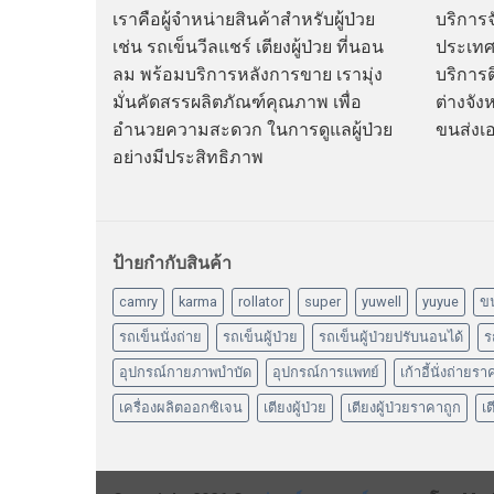
เราคือผู้จำหน่ายสินค้าสำหรับผู้ป่วย
บริการจั
เช่น รถเข็นวีลแชร์ เตียงผู้ป่วย ที่นอน
ประเทศ
ลม พร้อมบริการหลังการขาย เรามุ่ง
บริการต
มั่นคัดสรรผลิตภัณฑ์คุณภาพ เพื่อ
ต่างจัง
อำนวยความสะดวก ในการดูแลผู้ป่วย
ขนส่งเ
อย่างมีประสิทธิภาพ
ป้ายกำกับสินค้า
camry
karma
rollator
super
yuwell
yuyue
ข
รถเข็นนั่งถ่าย
รถเข็นผู้ป่วย
รถเข็นผู้ป่วยปรับนอนได้
ร
อุปกรณ์กายภาพบำบัด
อุปกรณ์การแพทย์
เก้าอี้นั่งถ่ายร
เครื่องผลิตออกซิเจน
เตียงผู้ป่วย
เตียงผู้ป่วยราคาถูก
เต