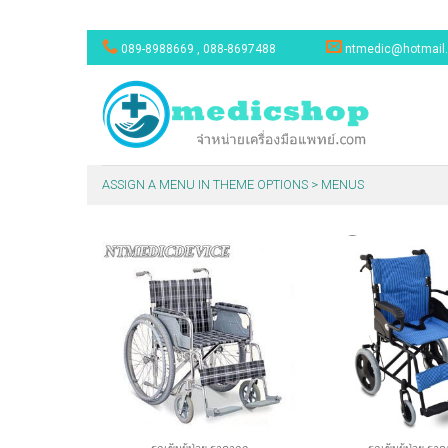
Skip
089-8988669 , 088-8697488
ntmedic@hotmail
to
content
ASSIGN A MENU IN THEME OPTIONS > MENUS