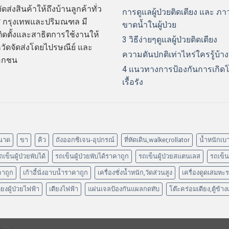
ดส่งสินค้าให้ถึงบ้านลูกค้าทั่ว
การดูแลผู้ป่วยติดเตียง และ ภ
 กรุงเทพและปริมณฑล มี
ขาดน้ำในผู้ป่วย
ิดตั้งและสาธิตการใช้งานให้
3 วิธีง่ายๆดูแลผู้ป่วยติดเตียง
หวัดจัดส่งโดยไปรษณีย์ และ
ความดันปกติเท่าไหร่ใครรู้บ้าง
อกชน
4 เเนวทางการป้องกันการเกิด
เรื้อรัง
นาด
ขา
คิว
ถังออกซิเจน-อุปกรณ์
ที่หัดเดิน,walker,rollator
น้ำหนักเบ
ถเข็นผู้ป่วยพับได้
รถเข็นผู้ป่วยพับได้ราคาถูก
รถเข็นผู้ป่วยสแตนเลส
รถเข็นผ
าคาถูก
เก้าอี้นั่งอาบน้ำราคาถูก
เครื่องชั่งน้ำหนัก,วัดส่วนสูง
เครื่องดูดเสมหะ
ียงผู้ป่วยไฟฟ้า
เตียงไฟฟ้า
แผ่นเจลป้องกันแผลกดทับ
โต๊ะคร่อมเตียง,ตู้ข้าง