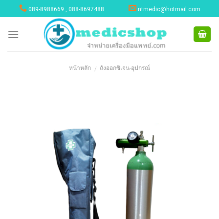
Skip
089-8988669 , 088-8697488
ntmedic@hotmail.com
to
content
หน้าหลัก
ถังออกซิเจน-อุปกรณ์
/