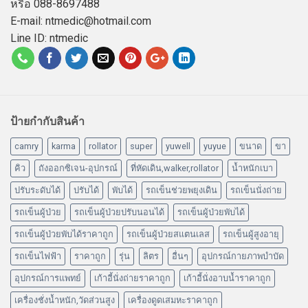
หรือ 088-8697488
E-mail: ntmedic@hotmail.com
Line ID: ntmedic
ป้ายกำกับสินค้า
camry
karma
rollator
super
yuwell
yuyue
ขนาด
ขา
คิว
ถังออกซิเจน-อุปกรณ์
ที่หัดเดิน,walker,rollator
น้ำหนักเบา
ปรับระดับได้
ปรับได้
พับได้
รถเข็นช่วยพยุงเดิน
รถเข็นนั่งถ่าย
รถเข็นผู้ป่วย
รถเข็นผู้ป่วยปรับนอนได้
รถเข็นผู้ป่วยพับได้
รถเข็นผู้ป่วยพับได้ราคาถูก
รถเข็นผู้ป่วยสแตนเลส
รถเข็นผู้สูงอายุ
รถเข็นไฟฟ้า
ราคาถูก
รุ่น
ลิตร
อื่นๆ
อุปกรณ์กายภาพบำบัด
อุปกรณ์การแพทย์
เก้าอี้นั่งถ่ายราคาถูก
เก้าอี้นั่งอาบน้ำราคาถูก
เครื่องชั่งน้ำหนัก,วัดส่วนสูง
เครื่องดูดเสมหะราคาถูก