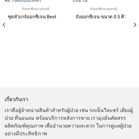
ถังออกซิเจน-อุปกรณ์
ถังออกซิเจน-อุปกรณ์
ิว
ชุดหัวเกจ์ออกซิเจน Best Air กล่องแม่เหล็ก
ถังออกซิเจน ขนาด 0.5 คิว ถังอ้
เกี่ยวกับเรา
เราคือผู้จำหน่ายสินค้าสำหรับผู้ป่วย เช่น รถเข็นวีลแชร์ เตียงผู้
ป่วย ที่นอนลม พร้อมบริการหลังการขาย เรามุ่งมั่นคัดสรร
ผลิตภัณฑ์คุณภาพ เพื่ออำนวยความสะดวก ในการดูแลผู้ป่วย
อย่างมีประสิทธิภาพ