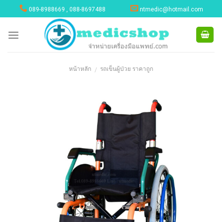
Skip
089-8988669 , 088-8697488
ntmedic@hotmail.com
to
content
หน้าหลัก
รถเข็นผู้ป่วย ราคาถูก
/