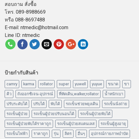
สอบถาม สั่งซื้อ
โทร. 089-8988669
หรือ 088-8697488
E-mail: ntmedic@hotmail.com
Line ID: ntmedic
ป้ายกำกับสินค้า
camry
karma
rollator
super
yuwell
yuyue
ขนาด
ขา
คิว
ถังออกซิเจน-อุปกรณ์
ที่หัดเดิน,walker,rollator
น้ำหนักเบา
ปรับระดับได้
ปรับได้
พับได้
รถเข็นช่วยพยุงเดิน
รถเข็นนั่งถ่าย
รถเข็นผู้ป่วย
รถเข็นผู้ป่วยปรับนอนได้
รถเข็นผู้ป่วยพับได้
รถเข็นผู้ป่วยพับได้ราคาถูก
รถเข็นผู้ป่วยสแตนเลส
รถเข็นผู้สูงอายุ
รถเข็นไฟฟ้า
ราคาถูก
รุ่น
ลิตร
อื่นๆ
อุปกรณ์กายภาพบำบัด