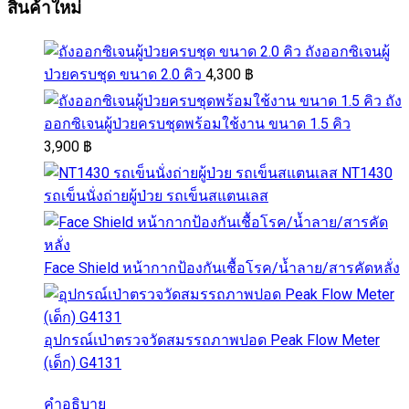
สินค้าใหม่
ถังออกซิเจนผู้
ป่วยครบชุด ขนาด 2.0 คิว
4,300
฿
ถัง
ออกซิเจนผู้ป่วยครบชุดพร้อมใช้งาน ขนาด 1.5 คิว
3,900
฿
NT1430
รถเข็นนั่งถ่ายผู้ป่วย รถเข็นสแตนเลส
Face Shield หน้ากากป้องกันเชื้อโรค/น้ำลาย/สารคัดหลั่ง
อุปกรณ์เป่าตรวจวัดสมรรถภาพปอด Peak Flow Meter
(เด็ก) G4131
คำอธิบาย