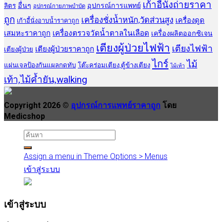
เก้าอี้นั่งถ่ายราคา
อื่นๆ
อุปกรณ์การแพทย์
ลิตร
อุปกรณ์กายภาพบำบัด
ถูก
เครื่องชั่งน้ำหนัก,วัดส่วนสูง
เครื่องดูด
เก้าอี้นั่งอาบน้ำราคาถูก
เสมหะราคาถูก
เครื่องตรวจวัดน้ำตาลในเลือด
เครื่องผลิตออกซิเจน
เตียงผู้ป่วยไฟฟ้า
เตียงไฟฟ้า
เตียงผู้ป่วยราคาถูก
เตียงผู้ป่วย
ไกร์
ไม้
แผ่นเจลป้องกันแผลกดทับ
โต๊ะคร่อมเตียง,ตู้ข้างเตียง
ไม้เท้า
เท้า,ไม้ค้ำยัน,walking
Copyright 2026 ©
อุปกรณ์การแพทย์ราคาถูก
โดย
Medicshop
Assign a menu in Theme Options > Menus
เข้าสู่ระบบ
เข้าสู่ระบบ