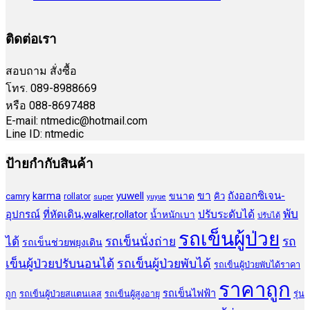
ติดต่อเรา
สอบถาม สั่งซื้อ
โทร. 089-8988669
หรือ 088-8697488
E-mail: ntmedic@hotmail.com
Line ID: ntmedic
ป้ายกำกับสินค้า
ขา
yuwell
ถังออกซิเจน-
karma
ขนาด
camry
คิว
rollator
super
yuyue
พับ
ปรับระดับได้
อุปกรณ์
ที่หัดเดิน,walker,rollator
น้ำหนักเบา
ปรับได้
รถเข็นผู้ป่วย
ได้
รถเข็นนั่งถ่าย
รถ
รถเข็นช่วยพยุงเดิน
เข็นผู้ป่วยปรับนอนได้
รถเข็นผู้ป่วยพับได้
รถเข็นผู้ป่วยพับได้ราคา
ราคาถูก
รถเข็นไฟฟ้า
ถูก
รถเข็นผู้ป่วยสแตนเลส
รถเข็นผู้สูงอายุ
รุ่น