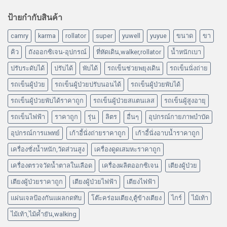
ป้ายกำกับสินค้า
camry
karma
rollator
super
yuwell
yuyue
ขนาด
ขา
คิว
ถังออกซิเจน-อุปกรณ์
ที่หัดเดิน,walker,rollator
น้ำหนักเบา
ปรับระดับได้
ปรับได้
พับได้
รถเข็นช่วยพยุงเดิน
รถเข็นนั่งถ่าย
รถเข็นผู้ป่วย
รถเข็นผู้ป่วยปรับนอนได้
รถเข็นผู้ป่วยพับได้
รถเข็นผู้ป่วยพับได้ราคาถูก
รถเข็นผู้ป่วยสแตนเลส
รถเข็นผู้สูงอายุ
รถเข็นไฟฟ้า
ราคาถูก
รุ่น
ลิตร
อื่นๆ
อุปกรณ์กายภาพบำบัด
อุปกรณ์การแพทย์
เก้าอี้นั่งถ่ายราคาถูก
เก้าอี้นั่งอาบน้ำราคาถูก
เครื่องชั่งน้ำหนัก,วัดส่วนสูง
เครื่องดูดเสมหะราคาถูก
เครื่องตรวจวัดน้ำตาลในเลือด
เครื่องผลิตออกซิเจน
เตียงผู้ป่วย
เตียงผู้ป่วยราคาถูก
เตียงผู้ป่วยไฟฟ้า
เตียงไฟฟ้า
แผ่นเจลป้องกันแผลกดทับ
โต๊ะคร่อมเตียง,ตู้ข้างเตียง
ไกร์
ไม้เท้า
ไม้เท้า,ไม้ค้ำยัน,walking