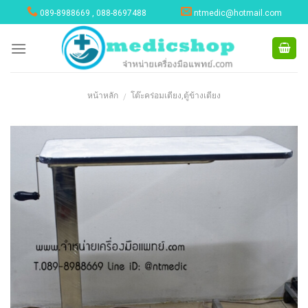
Skip
089-8988669 , 088-8697488
ntmedic@hotmail.com
to
content
หน้าหลัก
โต๊ะคร่อมเตียง,ตู้ข้างเตียง
/