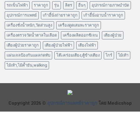
รถเข็นไฟฟ้า
ราคาถูก
รุ่น
ลิตร
อื่นๆ
อุปกรณ์กายภาพบำบัด
อุปกรณ์การแพทย์
เก้าอี้นั่งถ่ายราคาถูก
เก้าอี้นั่งอาบน้ำราคาถูก
เครื่องชั่งน้ำหนัก,วัดส่วนสูง
เครื่องดูดเสมหะราคาถูก
เครื่องตรวจวัดน้ำตาลในเลือด
เครื่องผลิตออกซิเจน
เตียงผู้ป่วย
เตียงผู้ป่วยราคาถูก
เตียงผู้ป่วยไฟฟ้า
เตียงไฟฟ้า
แผ่นเจลป้องกันแผลกดทับ
โต๊ะคร่อมเตียง,ตู้ข้างเตียง
ไกร์
ไม้เท้า
ไม้เท้า,ไม้ค้ำยัน,walking
Copyright 2026 ©
อุปกรณ์การแพทย์ราคาถูก
โดย Medicshop