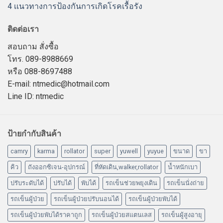
4 เเนวทางการป้องกันการเกิดโรคเรื้อรัง
ติดต่อเรา
สอบถาม สั่งซื้อ
โทร. 089-8988669
หรือ 088-8697488
E-mail: ntmedic@hotmail.com
Line ID: ntmedic
ป้ายกำกับสินค้า
camry
karma
rollator
super
yuwell
yuyue
ขนาด
ขา
คิว
ถังออกซิเจน-อุปกรณ์
ที่หัดเดิน,walker,rollator
น้ำหนักเบา
ปรับระดับได้
ปรับได้
พับได้
รถเข็นช่วยพยุงเดิน
รถเข็นนั่งถ่าย
รถเข็นผู้ป่วย
รถเข็นผู้ป่วยปรับนอนได้
รถเข็นผู้ป่วยพับได้
รถเข็นผู้ป่วยพับได้ราคาถูก
รถเข็นผู้ป่วยสแตนเลส
รถเข็นผู้สูงอายุ