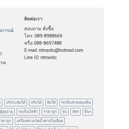
ติดต่อเรา
สอบถาม สั่งซื้อ
าวการณ์
โทร. 089-8988669
หรือ 088-8697488
E-mail: ntmedic@hotmail.com
?
Line ID: ntmedic
โรค
า
ปรับระดับได้
ปรับได้
พับได้
รถเข็นช่วยพยุงเดิน
ู้สูงอายุ
รถเข็นไฟฟ้า
ราคาถูก
รุ่น
ลิตร
อื่นๆ
ราคาถูก
เครื่องตรวจวัดน้ำตาลในเลือด