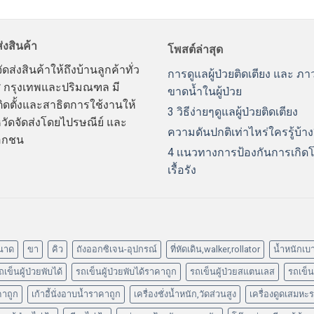
่งสินค้า
โพสต์ล่าสุด
ดส่งสินค้าให้ถึงบ้านลูกค้าทั่ว
การดูแลผู้ป่วยติดเตียง และ ภ
 กรุงเทพและปริมณฑล มี
ขาดน้ำในผู้ป่วย
ิดตั้งและสาธิตการใช้งานให้
3 วิธีง่ายๆดูแลผู้ป่วยติดเตียง
หวัดจัดส่งโดยไปรษณีย์ และ
ความดันปกติเท่าไหร่ใครรู้บ้าง
อกชน
4 เเนวทางการป้องกันการเกิด
เรื้อรัง
นาด
ขา
คิว
ถังออกซิเจน-อุปกรณ์
ที่หัดเดิน,walker,rollator
น้ำหนักเบ
ถเข็นผู้ป่วยพับได้
รถเข็นผู้ป่วยพับได้ราคาถูก
รถเข็นผู้ป่วยสแตนเลส
รถเข็นผ
าคาถูก
เก้าอี้นั่งอาบน้ำราคาถูก
เครื่องชั่งน้ำหนัก,วัดส่วนสูง
เครื่องดูดเสมหะ