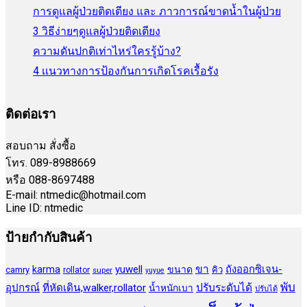
การดูแลผู้ป่วยติดเตียง และ ภาวการณ์ขาดน้ำในผู้ป่วย
3 วิธีง่ายๆดูแลผู้ป่วยติดเตียง
ความดันปกติเท่าไหร่ใครรู้บ้าง?
4 เเนวทางการป้องกันการเกิดโรคเรื้อรัง
ติดต่อเรา
สอบถาม สั่งซื้อ
โทร. 089-8988669
หรือ 088-8697488
E-mail: ntmedic@hotmail.com
Line ID: ntmedic
ป้ายกำกับสินค้า
ขา
yuwell
ถังออกซิเจน-
karma
ขนาด
camry
คิว
rollator
super
yuyue
พับ
ปรับระดับได้
อุปกรณ์
ที่หัดเดิน,walker,rollator
น้ำหนักเบา
ปรับได้