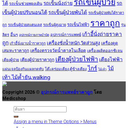
รถเข็นผู้ป่วย
ได้
รถเข็นนั่งถ่าย
รถ
รถเข็นช่วยพยุงเดิน
เข็นผู้ป่วยปรับนอนได้
รถเข็นผู้ป่วยพับได้
รถเข็นผู้ป่วยพับได้ราคา
ราคาถูก
รถเข็นไฟฟ้า
ถูก
รถเข็นผู้ป่วยสแตนเลส
รถเข็นผู้สูงอายุ
รุ่น
เก้าอี้นั่งถ่ายราคา
อื่นๆ
อุปกรณ์การแพทย์
ลิตร
อุปกรณ์กายภาพบำบัด
ถูก
เครื่องชั่งน้ำหนัก,วัดส่วนสูง
เครื่องดูด
เก้าอี้นั่งอาบน้ำราคาถูก
เสมหะราคาถูก
เครื่องตรวจวัดน้ำตาลในเลือด
เครื่องผลิตออกซิเจน
เตียงผู้ป่วยไฟฟ้า
เตียงไฟฟ้า
เตียงผู้ป่วยราคาถูก
เตียงผู้ป่วย
ไกร์
ไม้
แผ่นเจลป้องกันแผลกดทับ
โต๊ะคร่อมเตียง,ตู้ข้างเตียง
ไม้เท้า
เท้า,ไม้ค้ำยัน,walking
Copyright 2026 ©
อุปกรณ์การแพทย์ราคาถูก
โดย
Medicshop
Assign a menu in Theme Options > Menus