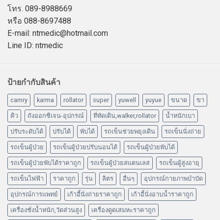
โทร. 089-8988669
หรือ 088-8697488
E-mail: ntmedic@hotmail.com
Line ID: ntmedic
ป้ายกำกับสินค้า
camry
karma
rollator
super
yuwell
yuyue
ขนาด
ขา
คิว
ถังออกซิเจน-อุปกรณ์
ที่หัดเดิน,walker,rollator
น้ำหนักเบา
ปรับระดับได้
ปรับได้
พับได้
รถเข็นช่วยพยุงเดิน
รถเข็นนั่งถ่าย
รถเข็นผู้ป่วย
รถเข็นผู้ป่วยปรับนอนได้
รถเข็นผู้ป่วยพับได้
รถเข็นผู้ป่วยพับได้ราคาถูก
รถเข็นผู้ป่วยสแตนเลส
รถเข็นผู้สูงอายุ
รถเข็นไฟฟ้า
ราคาถูก
รุ่น
ลิตร
อื่นๆ
อุปกรณ์กายภาพบำบัด
อุปกรณ์การแพทย์
เก้าอี้นั่งถ่ายราคาถูก
เก้าอี้นั่งอาบน้ำราคาถูก
เครื่องชั่งน้ำหนัก,วัดส่วนสูง
เครื่องดูดเสมหะราคาถูก