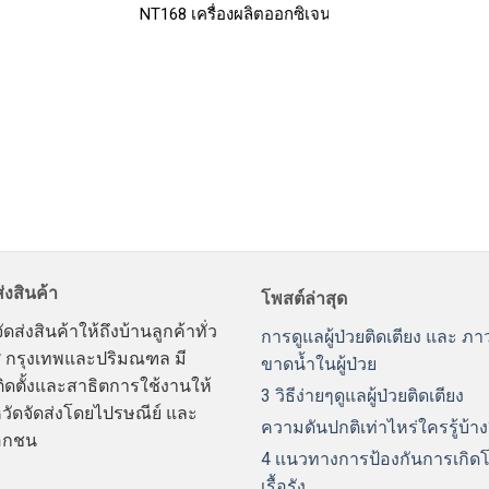
NT168 เครื่องผลิตออกซิเจน ขนาด 8 ลิตร พ่นยาไ
่งสินค้า
โพสต์ล่าสุด
ดส่งสินค้าให้ถึงบ้านลูกค้าทั่ว
การดูแลผู้ป่วยติดเตียง และ ภ
 กรุงเทพและปริมณฑล มี
ขาดน้ำในผู้ป่วย
ิดตั้งและสาธิตการใช้งานให้
3 วิธีง่ายๆดูแลผู้ป่วยติดเตียง
หวัดจัดส่งโดยไปรษณีย์ และ
ความดันปกติเท่าไหร่ใครรู้บ้าง
อกชน
4 เเนวทางการป้องกันการเกิด
เรื้อรัง