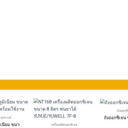
ถังออกซ
ถังออกซิเจน 
-อุปกรณ์
มิเนียม ขนาด 500 ลิตรครบชุดพร้อมใช้งาน
เครื่องผลิตออกซิเจน