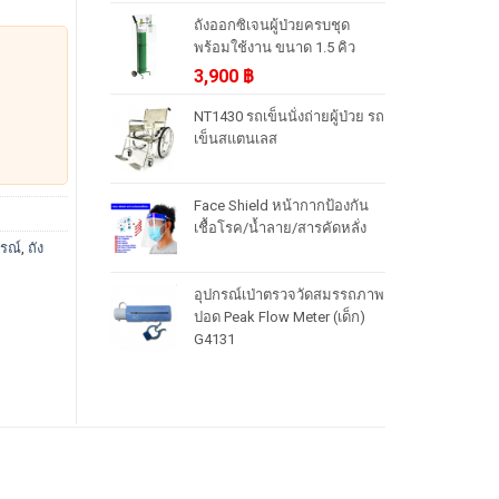
ถังออกซิเจนผู้ป่วยครบชุด
พร้อมใช้งาน ขนาด 1.5 คิว
3,900
฿
NT1430 รถเข็นนั่งถ่ายผู้ป่วย รถ
เข็นสแตนเลส
Face Shield หน้ากากป้องกัน
เชื้อโรค/น้ำลาย/สารคัดหลั่ง
กรณ์
,
ถัง
อุปกรณ์เป่าตรวจวัดสมรรถภาพ
ปอด Peak Flow Meter (เด็ก)
G4131