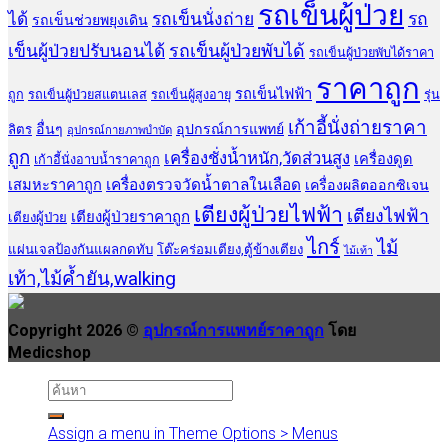
รถเข็นผู้ป่วย
ได้
รถเข็นนั่งถ่าย
รถ
รถเข็นช่วยพยุงเดิน
เข็นผู้ป่วยปรับนอนได้
รถเข็นผู้ป่วยพับได้
รถเข็นผู้ป่วยพับได้ราคา
ราคาถูก
รถเข็นไฟฟ้า
ถูก
รถเข็นผู้ป่วยสแตนเลส
รถเข็นผู้สูงอายุ
รุ่น
เก้าอี้นั่งถ่ายราคา
อื่นๆ
อุปกรณ์การแพทย์
ลิตร
อุปกรณ์กายภาพบำบัด
ถูก
เครื่องชั่งน้ำหนัก,วัดส่วนสูง
เครื่องดูด
เก้าอี้นั่งอาบน้ำราคาถูก
เสมหะราคาถูก
เครื่องตรวจวัดน้ำตาลในเลือด
เครื่องผลิตออกซิเจน
เตียงผู้ป่วยไฟฟ้า
เตียงไฟฟ้า
เตียงผู้ป่วยราคาถูก
เตียงผู้ป่วย
ไกร์
ไม้
แผ่นเจลป้องกันแผลกดทับ
โต๊ะคร่อมเตียง,ตู้ข้างเตียง
ไม้เท้า
เท้า,ไม้ค้ำยัน,walking
Copyright 2026 ©
อุปกรณ์การแพทย์ราคาถูก
โดย
Medicshop
Assign a menu in Theme Options > Menus