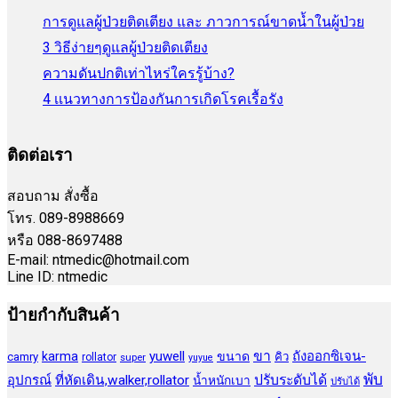
การดูแลผู้ป่วยติดเตียง และ ภาวการณ์ขาดน้ำในผู้ป่วย
3 วิธีง่ายๆดูแลผู้ป่วยติดเตียง
ความดันปกติเท่าไหร่ใครรู้บ้าง?
4 เเนวทางการป้องกันการเกิดโรคเรื้อรัง
ติดต่อเรา
สอบถาม สั่งซื้อ
โทร. 089-8988669
หรือ 088-8697488
E-mail: ntmedic@hotmail.com
Line ID: ntmedic
ป้ายกำกับสินค้า
ขา
yuwell
ถังออกซิเจน-
karma
ขนาด
camry
คิว
rollator
super
yuyue
พับ
ปรับระดับได้
อุปกรณ์
ที่หัดเดิน,walker,rollator
น้ำหนักเบา
ปรับได้