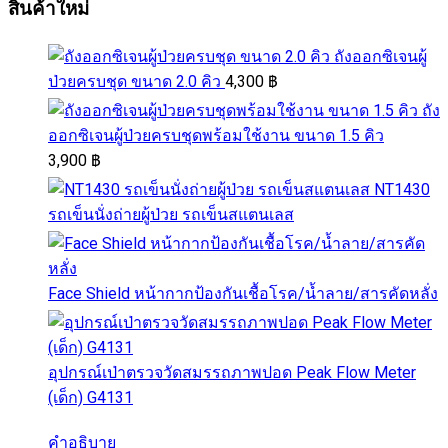
สินค้าใหม่
ถังออกซิเจนผู้
ป่วยครบชุด ขนาด 2.0 คิว
4,300
฿
ถัง
ออกซิเจนผู้ป่วยครบชุดพร้อมใช้งาน ขนาด 1.5 คิว
3,900
฿
NT1430
รถเข็นนั่งถ่ายผู้ป่วย รถเข็นสแตนเลส
Face Shield หน้ากากป้องกันเชื้อโรค/น้ำลาย/สารคัดหลั่ง
อุปกรณ์เป่าตรวจวัดสมรรถภาพปอด Peak Flow Meter
(เด็ก) G4131
คำอธิบาย