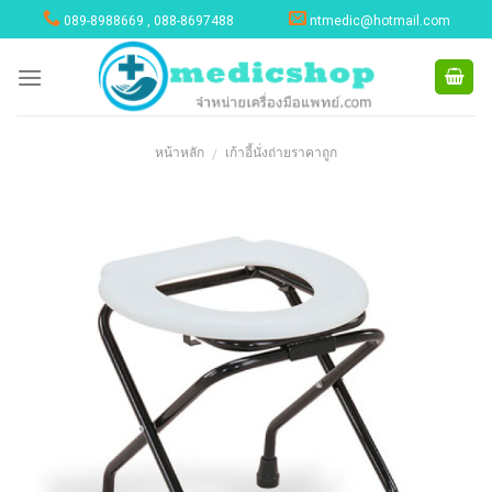
Skip
089-8988669 , 088-8697488
ntmedic@hotmail.com
to
content
หน้าหลัก
เก้าอี้นั่งถ่ายราคาถูก
/