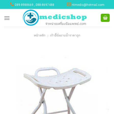
Skip
089-8988669 , 088-8697488
ntmedic@hotmail.com
to
content
หน้าหลัก
เก้าอี้นั่งอาบน้ำราคาถูก
/