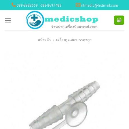
Skip
089-8988669 , 088-8697488
ntmedic@hotmail.com
to
content
หน้าหลัก
เครื่องดูดเสมหะราคาถูก
/