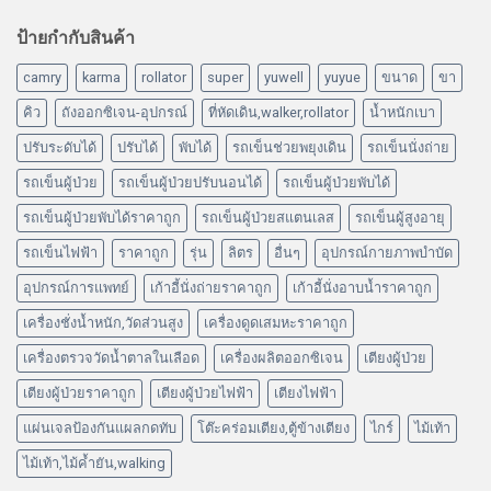
ป้ายกำกับสินค้า
camry
karma
rollator
super
yuwell
yuyue
ขนาด
ขา
คิว
ถังออกซิเจน-อุปกรณ์
ที่หัดเดิน,walker,rollator
น้ำหนักเบา
ปรับระดับได้
ปรับได้
พับได้
รถเข็นช่วยพยุงเดิน
รถเข็นนั่งถ่าย
รถเข็นผู้ป่วย
รถเข็นผู้ป่วยปรับนอนได้
รถเข็นผู้ป่วยพับได้
รถเข็นผู้ป่วยพับได้ราคาถูก
รถเข็นผู้ป่วยสแตนเลส
รถเข็นผู้สูงอายุ
รถเข็นไฟฟ้า
ราคาถูก
รุ่น
ลิตร
อื่นๆ
อุปกรณ์กายภาพบำบัด
อุปกรณ์การแพทย์
เก้าอี้นั่งถ่ายราคาถูก
เก้าอี้นั่งอาบน้ำราคาถูก
เครื่องชั่งน้ำหนัก,วัดส่วนสูง
เครื่องดูดเสมหะราคาถูก
เครื่องตรวจวัดน้ำตาลในเลือด
เครื่องผลิตออกซิเจน
เตียงผู้ป่วย
เตียงผู้ป่วยราคาถูก
เตียงผู้ป่วยไฟฟ้า
เตียงไฟฟ้า
แผ่นเจลป้องกันแผลกดทับ
โต๊ะคร่อมเตียง,ตู้ข้างเตียง
ไกร์
ไม้เท้า
ไม้เท้า,ไม้ค้ำยัน,walking